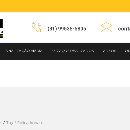
(31) 99535-5805
cont
SINALIZAÇÃO VIÁRIA
SERVIÇOS REALIZADOS
VÍDEOS
O
e
Tag / Policarbonato